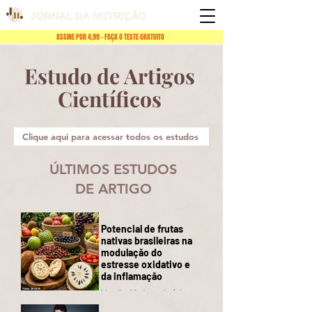
ASSINE POR 4,99 - FAÇA O TESTE GRATUITO
Estudo de Artigos
Científicos
Clique aqui para acessar todos os estudos
ÚLTIMOS ESTUDOS
DE ARTIGO
Potencial de frutas
nativas brasileiras na
modulação do
estresse oxidativo e
da inflamação
No dia 28 de maio foi
publicado um revisão