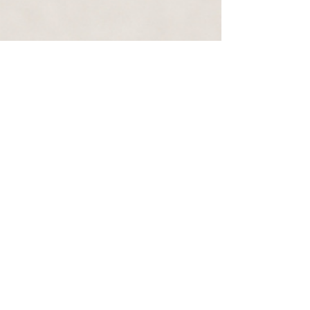
SAC
jornaldanutricao.com.br/sac
Email